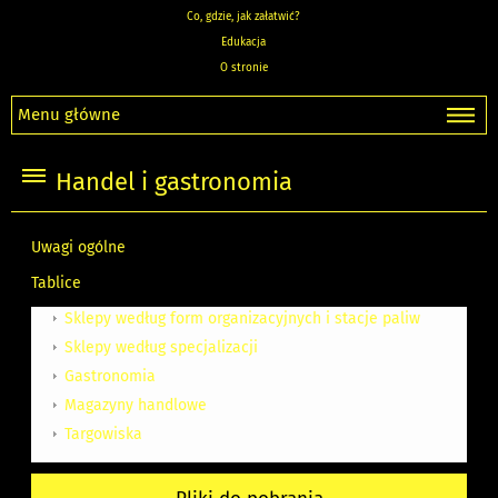
Co, gdzie, jak załatwić?
Edukacja
O stronie
Menu główne
Handel i gastronomia
Uwagi ogólne
Tablice
Sklepy według form organizacyjnych i stacje paliw
Sklepy według specjalizacji
Gastronomia
Magazyny handlowe
Targowiska