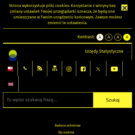
Strona wykorzystuje
pliki cookies
. Korzystanie z witryny bez
zmiany ustawień Twojej przeglądarki oznacza, że będą one
umieszczane w Twoim urządzeniu końcowym. Zawsze możesz
zmienić te ustawienia.
Kontrast:
A
A
A
A
kontrast
kontrast
kontrast
kontra
domyślny
biały
żółty
czarny
Urzędy Statystyczne
tekst
tekst
tekst
na
na
na
czarnym
czarnym
żółtym
Badania ankietowe
Dla mediów