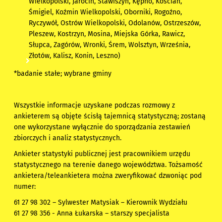
Wielkopolski, Jarocin, Stawiszyn, Kępno, Kościan,
Śmigiel, Koźmin Wielkopolski, Oborniki, Rogoźno,
Ryczywół, Ostrów Wielkopolski, Odolanów, Ostrzeszów,
Pleszew, Kostrzyn, Mosina, Miejska Górka, Rawicz,
Słupca, Zagórów, Wronki, Śrem, Wolsztyn, Września,
Złotów, Kalisz, Konin, Leszno
)
*badanie stałe; wybrane gminy
Wszystkie informacje uzyskane podczas rozmowy z
ankieterem są objęte ścisłą tajemnicą statystyczną; zostaną
one wykorzystane wyłącznie do sporządzania zestawień
zbiorczych i analiz statystycznych.
Ankieter statystyki publicznej jest pracownikiem urzędu
statystycznego na terenie danego województwa. Tożsamość
ankietera/teleankietera można zweryfikować dzwoniąc pod
numer:
61 27 98 302 – Sylwester Matysiak – Kierownik Wydziału
61 27 98 356 - Anna Łukarska – starszy specjalista