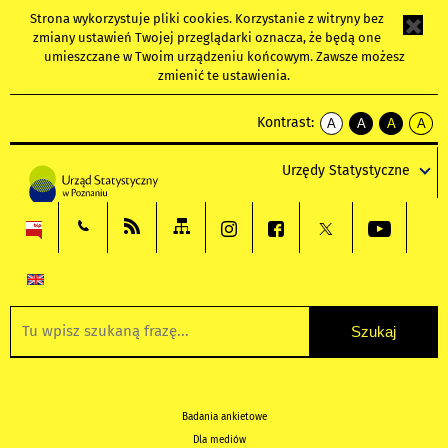
Strona wykorzystuje
pliki cookies
. Korzystanie z witryny bez
zmiany ustawień Twojej przeglądarki oznacza, że będą one
umieszczane w Twoim urządzeniu końcowym. Zawsze możesz
zmienić te ustawienia.
Kontrast:
A
A
A
A
kontrast
kontrast
kontrast
kontra
domyślny
biały
żółty
czarny
Urzędy Statystyczne
tekst
tekst
tekst
na
na
na
czarnym
czarnym
żółtym
Badania ankietowe
Dla mediów