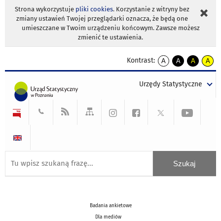
Strona wykorzystuje
pliki cookies
. Korzystanie z witryny bez
zmiany ustawień Twojej przeglądarki oznacza, że będą one
umieszczane w Twoim urządzeniu końcowym. Zawsze możesz
zmienić te ustawienia.
Kontrast:
A
A
A
A
kontrast
kontrast
kontrast
kontra
domyślny
biały
żółty
czarny
Urzędy Statystyczne
tekst
tekst
tekst
na
na
na
czarnym
czarnym
żółtym
Badania ankietowe
Dla mediów