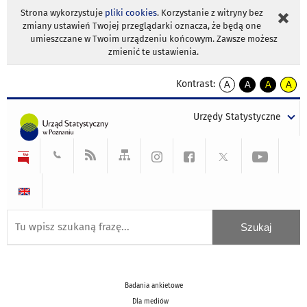
Strona wykorzystuje
pliki cookies
. Korzystanie z witryny bez
zmiany ustawień Twojej przeglądarki oznacza, że będą one
umieszczane w Twoim urządzeniu końcowym. Zawsze możesz
zmienić te ustawienia.
Kontrast:
A
A
A
A
kontrast
kontrast
kontrast
kontra
domyślny
biały
żółty
czarny
Urzędy Statystyczne
tekst
tekst
tekst
na
na
na
czarnym
czarnym
żółtym
Badania ankietowe
Dla mediów