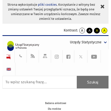
Strona wykorzystuje
pliki cookies
. Korzystanie z witryny bez
zmiany ustawień Twojej przeglądarki oznacza, że będą one
umieszczane w Twoim urządzeniu końcowym. Zawsze możesz
zmienić te ustawienia.
Kontrast:
A
A
A
A
kontrast
kontrast
kontrast
kontra
domyślny
biały
żółty
czarny
Urzędy Statystyczne
tekst
tekst
tekst
na
na
na
czarnym
czarnym
żółtym
Badania ankietowe
Dla mediów