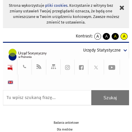
Strona wykorzystuje
pliki cookies
. Korzystanie z witryny bez
zmiany ustawień Twojej przeglądarki oznacza, że będą one
umieszczane w Twoim urządzeniu końcowym. Zawsze możesz
zmienić te ustawienia.
Kontrast:
A
A
A
A
kontrast
kontrast
kontrast
kontra
domyślny
biały
żółty
czarny
Urzędy Statystyczne
tekst
tekst
tekst
na
na
na
czarnym
czarnym
żółtym
Badania ankietowe
Dla mediów