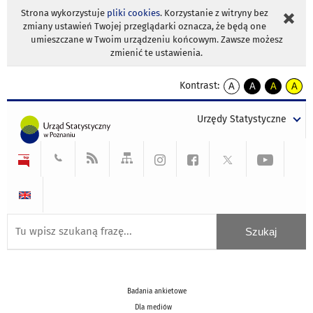
Strona wykorzystuje
pliki cookies
. Korzystanie z witryny bez
zmiany ustawień Twojej przeglądarki oznacza, że będą one
umieszczane w Twoim urządzeniu końcowym. Zawsze możesz
zmienić te ustawienia.
Kontrast:
A
A
A
A
kontrast
kontrast
kontrast
kontra
domyślny
biały
żółty
czarny
Urzędy Statystyczne
tekst
tekst
tekst
na
na
na
czarnym
czarnym
żółtym
Badania ankietowe
Dla mediów