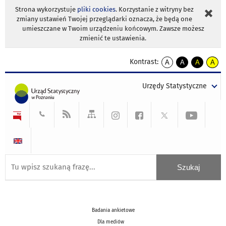
Strona wykorzystuje
pliki cookies
. Korzystanie z witryny bez
zmiany ustawień Twojej przeglądarki oznacza, że będą one
umieszczane w Twoim urządzeniu końcowym. Zawsze możesz
zmienić te ustawienia.
Kontrast:
A
A
A
A
kontrast
kontrast
kontrast
kontra
domyślny
biały
żółty
czarny
Urzędy Statystyczne
tekst
tekst
tekst
na
na
na
czarnym
czarnym
żółtym
Badania ankietowe
Dla mediów