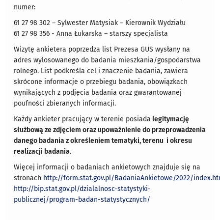
numer:
61 27 98 302 – Sylwester Matysiak – Kierownik Wydziału
61 27 98 356 - Anna Łukarska – starszy specjalista
Wizytę ankietera poprzedza list Prezesa GUS wysłany na
adres wylosowanego do badania mieszkania/gospodarstwa
rolnego. List podkreśla cel i znaczenie badania, zawiera
skrócone informacje o przebiegu badania, obowiązkach
wynikających z podjęcia badania oraz gwarantowanej
poufności zbieranych informacji.
Każdy ankieter pracujący w terenie posiada
legitymację
służbową ze zdjęciem oraz upoważnienie do przeprowadzenia
danego badania z określeniem tematyki, terenu i okresu
realizacji badania
.
Więcej informacji o badaniach ankietowych znajduje się na
stronach
http://form.stat.gov.pl/BadaniaAnkietowe/2022/index.h
http://bip.stat.gov.pl/dzialalnosc-statystyki-
publicznej/program-badan-statystycznych/