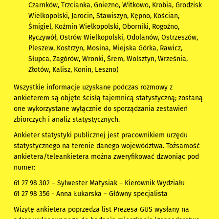
Czarnków, Trzcianka, Gniezno, Witkowo, Krobia, Grodzisk
Wielkopolski, Jarocin, Stawiszyn, Kępno, Kościan,
Śmigiel, Koźmin Wielkopolski, Oborniki, Rogoźno,
Ryczywół, Ostrów Wielkopolski, Odolanów, Ostrzeszów,
Pleszew, Kostrzyn, Mosina, Miejska Górka, Rawicz,
Słupca, Zagórów, Wronki, Śrem, Wolsztyn, Września,
Złotów, Kalisz, Konin, Leszno)
Wszystkie informacje uzyskane podczas rozmowy z
ankieterem są objęte ścisłą tajemnicą statystyczną; zostaną
one wykorzystane wyłącznie do sporządzania zestawień
zbiorczych i analiz statystycznych.
Ankieter statystyki publicznej jest pracownikiem urzędu
statystycznego na terenie danego województwa. Tożsamość
ankietera/teleankietera można zweryfikować dzwoniąc pod
numer:
61 27 98 302 – Sylwester Matysiak – Kierownik Wydziału
61 27 98 356 - Anna Łukarska – Główny specjalista
Wizytę ankietera poprzedza list Prezesa GUS wysłany na