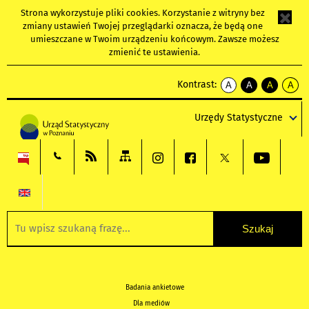
Strona wykorzystuje
pliki cookies
. Korzystanie z witryny bez
zmiany ustawień Twojej przeglądarki oznacza, że będą one
umieszczane w Twoim urządzeniu końcowym. Zawsze możesz
zmienić te ustawienia.
Kontrast:
A
A
A
A
kontrast
kontrast
kontrast
kontra
domyślny
biały
żółty
czarny
Urzędy Statystyczne
tekst
tekst
tekst
na
na
na
czarnym
czarnym
żółtym
Badania ankietowe
Dla mediów