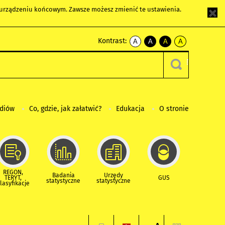
m urządzeniu końcowym. Zawsze możesz zmienić te ustawienia.
Kontrast:
A
A
A
A
kontrast
kontrast
kontrast
kontrast
domyślny
biały
żółty
czarny
tekst
tekst
tekst
na
na
na
czarnym
czarnym
żółtym
ediów
Co, gdzie, jak załatwić?
Edukacja
O stronie
REGON,
Badania
Urzędy
TERYT,
GUS
statystyczne
statystyczne
lasyfikacje