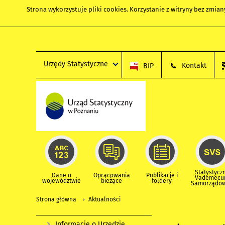
Strona wykorzystuje
pliki cookies
. Korzystanie z witryny bez zmi
Urzędy Statystyczne
Kontakt
BIP
Statystycz
Dane o
Opracowania
Publikacje i
Vademec
województwie
bieżące
foldery
Samorządo
Strona główna
Aktualności
Informacje o Urzędzie