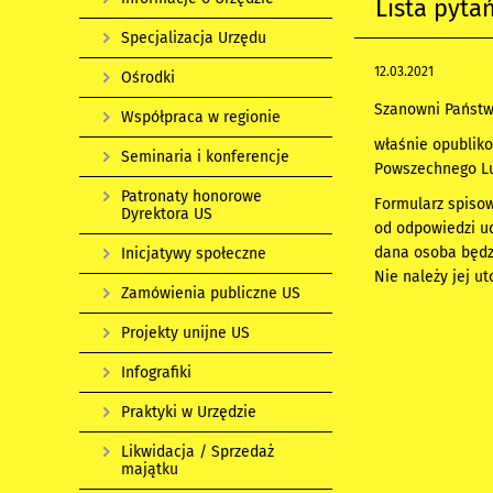
Lista pyta
Specjalizacja Urzędu
12.03.2021
Ośrodki
Szanowni Państw
Współpraca w regionie
właśnie opublik
Seminaria i konferencje
Powszechnego Lu
Patronaty honorowe
Formularz spisow
Dyrektora US
od odpowiedzi ud
dana osoba będzi
Inicjatywy społeczne
Nie należy jej u
Zamówienia publiczne US
Projekty unijne US
Infografiki
Praktyki w Urzędzie
Likwidacja / Sprzedaż
majątku