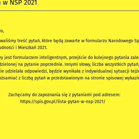
ń w NSP 2021
o,
owaliśmy treść pytań, które będą zawarte w formularzu Narodowego Sp
dności i Mieszkań 2021.
y jest formularzem inteligentnym, przejście do kolejnego pytania zal
zielonej na pytanie poprzednie. Innymi słowy, liczba wszystkich pytań
e udzielała odpowiedzi, będzie wynikała z indywidualnej sytuacji tejż
tożsamiać z liczbą pytań w przedstawionym na stronie spisowej wykaz
Zachęcamy do zapoznania się z pytaniami pod adresem:
https://spis.gov.pl/lista-pytan-w-nsp-2021/