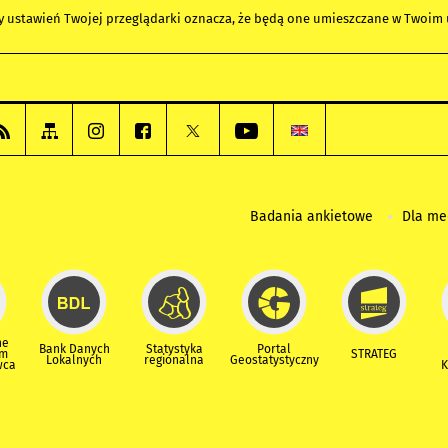
any ustawień Twojej przeglądarki oznacza, że będą one umieszczane w Twoi
Badania ankietowe
Dla m
ne
Bank Danych
Statystyka
Portal
um
STRATEG
Lokalnych
regionalna
Geostatystyczny
wca
K