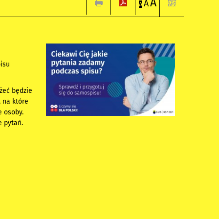
A
A
A
isu
eżeć będzie
, na które
e osoby.
ie pytań.