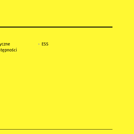
tyczne
ESS
stępności