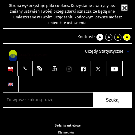
Strona wykorzystuje
pliki cookies
. Korzystanie z witryny bez
zmiany ustawień Twojej przeglądarki oznacza, że będą one
umieszczane w Twoim urządzeniu końcowym. Zawsze możesz
zmienić te ustawienia.
Kontrast:
A
A
A
A
kontrast
kontrast
kontrast
kontra
domyślny
biały
żółty
czarny
Urzędy Statystyczne
tekst
tekst
tekst
na
na
na
czarnym
czarnym
żółtym
Badania ankietowe
Dla mediów