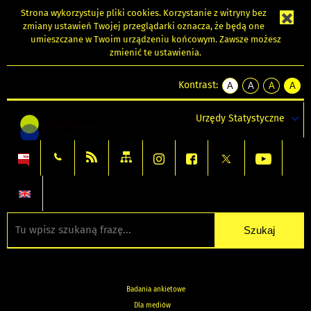
Strona wykorzystuje
pliki cookies
. Korzystanie z witryny bez
zmiany ustawień Twojej przeglądarki oznacza, że będą one
umieszczane w Twoim urządzeniu końcowym. Zawsze możesz
zmienić te ustawienia.
Kontrast:
A
A
A
A
kontrast
kontrast
kontrast
kontra
domyślny
biały
żółty
czarny
Urzędy Statystyczne
tekst
tekst
tekst
na
na
na
czarnym
czarnym
żółtym
Badania ankietowe
Dla mediów